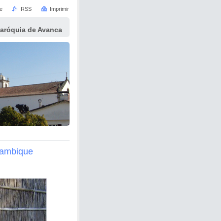
e
RSS
Imprimir
Paróquia de Avanca
oçambique