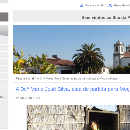
Página inicial
Mapa do sit
Bem-vindos ao Site da 
Página inicial
|
A Dr.ª Maria José Silva, está de partida para Moçambique
A Dr.ª Maria José Silva, está de partida para M
nca
16-06-2010 11:27