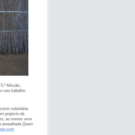
 5.ª Missão.
o seu trabalho:
como voluntária,
um projecto de
nos, ao menos uma
tia amealhada.Quem
hoo.com