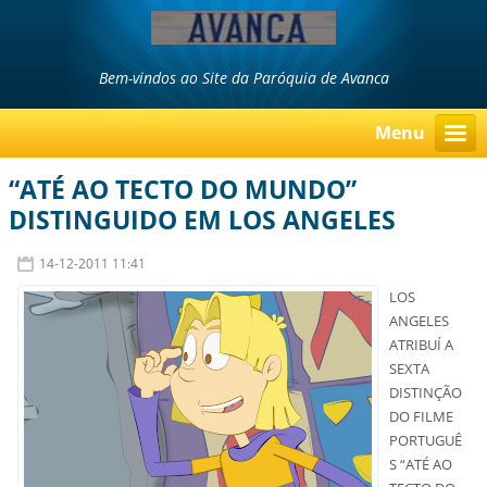
Bem-vindos ao Site da Paróquia de Avanca
Menu
“ATÉ AO TECTO DO MUNDO”
DISTINGUIDO EM LOS ANGELES
14-12-2011 11:41
LOS
ANGELES
ATRIBUÍ A
SEXTA
DISTINÇÃO
DO FILME
PORTUGUÊ
S “ATÉ AO