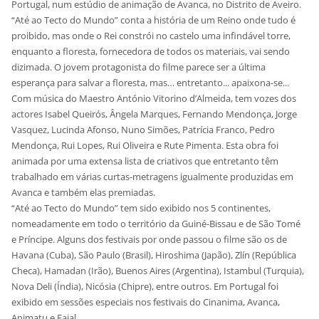
Portugal, num estúdio de animação de Avanca, no Distrito de Aveiro.
“Até ao Tecto do Mundo” conta a história de um Reino onde tudo é
proibido, mas onde o Rei constrói no castelo uma infindável torre,
enquanto a floresta, fornecedora de todos os materiais, vai sendo
dizimada. O jovem protagonista do filme parece ser a última
esperança para salvar a floresta, mas… entretanto... apaixona-se...
Com música do Maestro António Vitorino d’Almeida, tem vozes dos
actores Isabel Queirós, Ângela Marques, Fernando Mendonça, Jorge
Vasquez, Lucinda Afonso, Nuno Simões, Patrícia Franco, Pedro
Mendonça, Rui Lopes, Rui Oliveira e Rute Pimenta. Esta obra foi
animada por uma extensa lista de criativos que entretanto têm
trabalhado em várias curtas-metragens igualmente produzidas em
Avanca e também elas premiadas.
“Até ao Tecto do Mundo” tem sido exibido nos 5 continentes,
nomeadamente em todo o território da Guiné-Bissau e de São Tomé
e Príncipe. Alguns dos festivais por onde passou o filme são os de
Havana (Cuba), São Paulo (Brasil), Hiroshima (Japão), Zlín (República
Checa), Hamadan (Irão), Buenos Aires (Argentina), Istambul (Turquia),
Nova Deli (Índia), Nicósia (Chipre), entre outros. Em Portugal foi
exibido em sessões especiais nos festivais do Cinanima, Avanca,
Animatu e Faial.