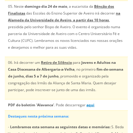
05. Neste
domingo dia 24 de maio
, a eucaristia da
Bênção dos
Finalistas
das Escolas do Ensino Superior de Aveiro irá decorrer
na
Alameda da Universidade de Aveiro, a partir das 10 horas
,
presidida pelo senhor Bispo de Aveiro. O evento é organizado numa
parceria da Universidade de Aveiro com o Centro Universitário Fé e
Cultura (CUFC). Lembramos os novos licenciados nas nossas orações
e desejamos o melhor para as suas vidas.
06. Irá decorrer um
Retiro de Silêncio
para
Jovens e Adultos na
Casa Diocesana de Albergaria-a-Velha
, no primeiro
fim-de-semana
de junho, dias 5 a 7 de junho
, promovido e organizado pela
congregação das Irmãs da Aliança de Santa Maria. Quem desejar
participar, pode inscrever-se junto de uma das irmãs.
PDF do boletim 'Alavanca'
. Pode descarregar
aqui
Destaques nesta próxima semana:
-
Lembramos esta semana as seguintes datas e memórias:
S. Beda