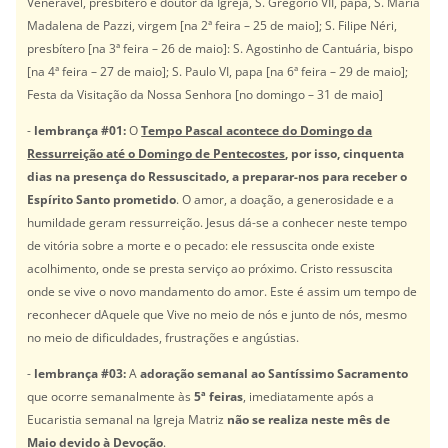
Venerável, presbítero e doutor da Igreja, S. Gregório VII, papa, S. Maria
Madalena de Pazzi, virgem [na 2ª feira – 25 de maio]; S. Filipe Néri,
presbítero [na 3ª feira – 26 de maio]: S. Agostinho de Cantuária, bispo
[na 4ª feira – 27 de maio]; S. Paulo VI, papa [na 6ª feira – 29 de maio];
Festa da Visitação da Nossa Senhora [no domingo – 31 de maio]
-
lembrança #01:
O
Tempo Pascal acontece do Domingo da
Ressurreição até o Domingo de Pentecostes
, por isso, cinquenta
dias na presença do Ressuscitado, a preparar-nos para receber o
Espírito Santo prometido
. O amor, a doação, a generosidade e a
humildade geram ressurreição. Jesus dá-se a conhecer neste tempo
de vitória sobre a morte e o pecado: ele ressuscita onde existe
acolhimento, onde se presta serviço ao próximo. Cristo ressuscita
onde se vive o novo mandamento do amor. Este é assim um tempo de
reconhecer dAquele que Vive no meio de nós e junto de nós, mesmo
no meio de dificuldades, frustrações e angústias.
-
lembrança #03:
A
adoração semanal ao Santíssimo Sacramento
que ocorre semanalmente às
5ª feiras
, imediatamente após a
Eucaristia semanal na Igreja Matriz
não se realiza neste mês de
Maio devido à Devoção
.