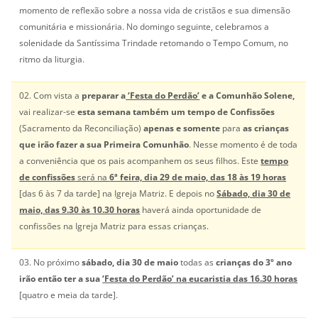
momento de reflexão sobre a nossa vida de cristãos e sua dimensão
comunitária e missionária. No domingo seguinte, celebramos a
solenidade da Santíssima Trindade retomando o Tempo Comum, no
ritmo da liturgia.
02. Com vista a
preparar a
‘Festa do Perdão’
e a Comunhão Solene,
vai realizar-se
esta semana também um tempo de Confissões
(Sacramento da Reconciliação)
apenas
e somente
para
as crianças
que irão fazer a sua Primeira Comunhão
. Nesse momento é de toda
a conveniência que os pais acompanhem os seus filhos. Este
tempo
de confissões
será na
6ª feira, dia 29 de maio, das 18 às 19 horas
[das 6 às 7 da tarde] na Igreja Matriz. E depois no
Sábado, dia 30 de
maio, das 9.30 às 10.30 horas
haverá ainda oportunidade de
confissões na Igreja Matriz para essas crianças.
03. No próximo
sábado, dia 30 de maio
todas as
crianças do 3º ano
irão então ter a sua
‘Festa do Perdão’ na eucaristia das 16.30 horas
[quatro e meia da tarde].