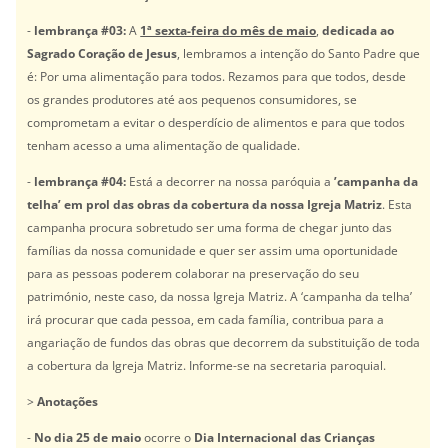
-
lembrança #03:
A
1ª sexta-feira do mês de maio
,
dedicada ao
Sagrado Coração de Jesus
, lembramos a intenção do Santo Padre que
é: Por uma alimentação para todos. Rezamos para que todos, desde
os grandes produtores até aos pequenos consumidores, se
comprometam a evitar o desperdício de alimentos e para que todos
tenham acesso a uma alimentação de qualidade.
-
lembrança #04:
Está a decorrer na nossa paróquia a
’campanha da
telha’
em prol das obras da cobertura da nossa Igreja Matriz
. Esta
campanha procura sobretudo ser uma forma de chegar junto das
famílias da nossa comunidade e quer ser assim uma oportunidade
para as pessoas poderem colaborar na preservação do seu
património, neste caso, da nossa Igreja Matriz. A ‘campanha da telha’
irá procurar que cada pessoa, em cada família, contribua para a
angariação de fundos das obras que decorrem da substituição de toda
a cobertura da Igreja Matriz. Informe-se na secretaria paroquial.
>
Anotações
-
No dia 25 de maio
ocorre o
Dia Internacional das Crianças