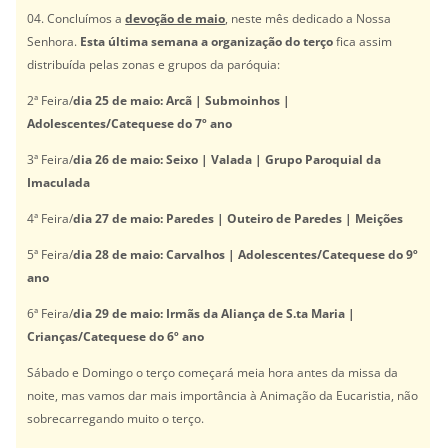
04. Concluímos a
devoção de maio
, neste mês dedicado a Nossa
Senhora.
Esta última semana a organização do terço
fica assim
distribuída pelas zonas e grupos da paróquia:
2ª Feira/
dia 25 de maio: Arcã | Submoinhos |
Adolescentes/Catequese do 7º ano
3ª Feira/
dia 26 de maio: Seixo | Valada | Grupo Paroquial da
Imaculada
4ª Feira/
dia 27 de maio: Paredes | Outeiro de Paredes | Meições
5ª Feira/
dia 28 de maio: Carvalhos | Adolescentes/Catequese do 9º
ano
6ª Feira/
dia 29 de maio: Irmãs da Aliança de S.ta Maria |
Crianças/Catequese do 6º ano
Sábado e Domingo o terço começará meia hora antes da missa da
noite, mas vamos dar mais importância à Animação da Eucaristia, não
sobrecarregando muito o terço.