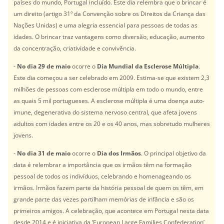
países do mundo, Portugal incluído. Este dia relembra que o brincar é
um direito (artigo 31º da Convenção sobre os Direitos da Criança das
Nações Unidas) e uma alegria essencial para pessoas de todas as
idades. O brincar traz vantagens como diversão, educação, aumento
da concentração, criatividade e convivência.
-
No dia 29 de maio
ocorre o
Dia Mundial da Esclerose Múltipla
.
Este dia começou a ser celebrado em 2009. Estima-se que existem 2,3
milhões de pessoas com esclerose múltipla em todo o mundo, entre
as quais 5 mil portugueses. A esclerose múltipla é uma doença auto-
imune, degenerativa do sistema nervoso central, que afeta jovens
adultos com idades entre os 20 e os 40 anos, mas sobretudo mulheres
jovens.
-
No dia 31 de maio
ocorre o
Dia dos Irmãos
. O principal objetivo da
data é relembrar a importância que os irmãos têm na formação
pessoal de todos os indivíduos, celebrando e homenageando os
irmãos. Irmãos fazem parte da história pessoal de quem os têm, em
grande parte das vezes partilham memórias de infância e são os
primeiros amigos. A celebração, que acontece em Portugal nesta data
desde 2014 e é iniciativa da ‘European Large Families Confederation’,