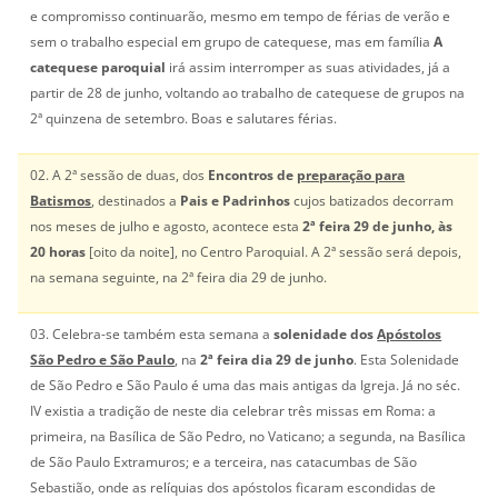
e compromisso continuarão, mesmo em tempo de férias de verão e
sem o trabalho especial em grupo de catequese, mas em família
A
catequese paroquial
irá assim interromper as suas atividades, já a
partir de 28 de junho, voltando ao trabalho de catequese de grupos na
2ª quinzena de setembro. Boas e salutares férias.
02. A 2ª sessão de duas, dos
Encontros de
preparação para
Batismos
, destinados a
Pais e Padrinhos
cujos batizados decorram
nos meses de julho e agosto, acontece esta
2ª feira 29 de junho, às
20 horas
[oito da noite], no Centro Paroquial. A 2ª sessão será depois,
na semana seguinte, na 2ª feira dia 29 de junho.
03. Celebra-se também esta semana a
solenidade dos
Apóstolos
São Pedro e São Paulo
, na
2ª feira dia 29 de junho
. Esta Solenidade
de São Pedro e São Paulo é uma das mais antigas da Igreja. Já no séc.
IV existia a tradição de neste dia celebrar três missas em Roma: a
primeira, na Basílica de São Pedro, no Vaticano; a segunda, na Basílica
de São Paulo Extramuros; e a terceira, nas catacumbas de São
Sebastião, onde as relíquias dos apóstolos ficaram escondidas de