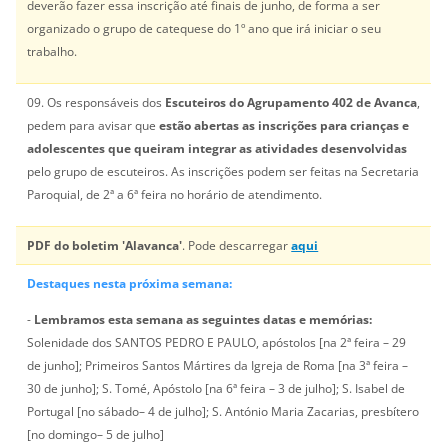
deverão fazer essa inscrição até finais de junho, de forma a ser
organizado o grupo de catequese do 1º ano que irá iniciar o seu
trabalho.
09. Os responsáveis dos
Escuteiros do Agrupamento 402 de Avanca
,
pedem para avisar que
estão abertas as inscrições para crianças e
adolescentes que queiram integrar as atividades desenvolvidas
pelo grupo de escuteiros. As inscrições podem ser feitas na Secretaria
Paroquial, de 2ª a 6ª feira no horário de atendimento.
PDF do boletim 'Alavanca'
. Pode descarregar
aqui
Destaques nesta próxima semana:
-
Lembramos esta semana as seguintes datas e memórias:
Solenidade dos SANTOS PEDRO E PAULO, apóstolos [na 2ª feira – 29
de junho]; Primeiros Santos Mártires da Igreja de Roma [na 3ª feira –
30 de junho]; S. Tomé, Apóstolo [na 6ª feira – 3 de julho]; S. Isabel de
Portugal [no sábado– 4 de julho]; S. António Maria Zacarias, presbítero
[no domingo– 5 de julho]