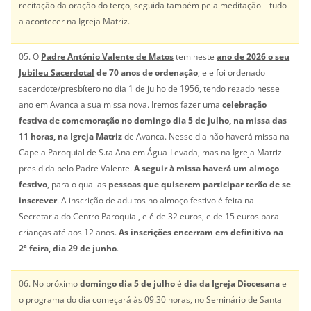
recitação da oração do terço, seguida também pela meditação – tudo
a acontecer na Igreja Matriz.
05. O
Padre António Valente de Matos
tem neste
ano de 2026 o seu
Jubileu Sacerdotal
de 70 anos de ordenação
; ele foi ordenado
sacerdote/presbítero no dia 1 de julho de 1956, tendo rezado nesse
ano em Avanca a sua missa nova. Iremos fazer uma
celebração
festiva de comemoração no domingo dia 5 de julho, na missa das
11 horas, na Igreja Matriz
de Avanca. Nesse dia não haverá missa na
Capela Paroquial de S.ta Ana em Água-Levada, mas na Igreja Matriz
presidida pelo Padre Valente.
A seguir à missa haverá um almoço
festivo
, para o qual as
pessoas que quiserem participar terão de se
inscrever
. A inscrição de adultos no almoço festivo é feita na
Secretaria do Centro Paroquial, e é de 32 euros, e de 15 euros para
crianças até aos 12 anos.
As inscrições encerram em definitivo na
2ª feira, dia 29 de junho
.
06. No próximo
domingo dia 5 de julho
é
dia da Igreja Diocesana
e
o programa do dia começará às 09.30 horas, no Seminário de Santa