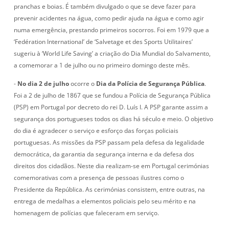
pranchas e boias. É também divulgado o que se deve fazer para
prevenir acidentes na água, como pedir ajuda na água e como agir
numa emergência, prestando primeiros socorros. Foi em 1979 que a
‘Fedération International’ de ‘Salvetage et des Sports Utilitaires’
sugeriu à ‘World Life Saving’ a criação do Dia Mundial do Salvamento,
a comemorar a 1 de julho ou no primeiro domingo deste mês.
-
No dia 2 de julho
ocorre o
Dia da Polícia de Segurança Pública
.
Foi a 2 de julho de 1867 que se fundou a Polícia de Segurança Pública
(PSP) em Portugal por decreto do rei D. Luís I. A PSP garante assim a
segurança dos portugueses todos os dias há século e meio. O objetivo
do dia é agradecer o serviço e esforço das forças policiais
portuguesas. As missões da PSP passam pela defesa da legalidade
democrática, da garantia da segurança interna e da defesa dos
direitos dos cidadãos. Neste dia realizam-se em Portugal cerimónias
comemorativas com a presença de pessoas ilustres como o
Presidente da República. As cerimónias consistem, entre outras, na
entrega de medalhas a elementos policiais pelo seu mérito e na
homenagem de polícias que faleceram em serviço.