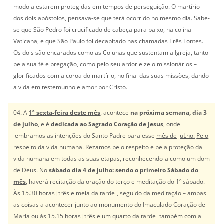
modo a estarem protegidas em tempos de perseguição. O martírio
dos dois apóstolos, pensava-se que terá ocorrido no mesmo dia. Sabe-
se que São Pedro foi crucificado de cabeça para baixo, na colina
Vaticana, e que São Paulo foi decapitado nas chamadas Três Fontes.
Os dois são encarados como as Colunas que sustentam a Igreja, tanto
pela sua fé e pregação, como pelo seu ardor e zelo missionários –
glorificados com a coroa do martírio, no final das suas missões, dando
a vida em testemunho e amor por Cristo.
04. A
1ª sexta-feira deste mês
, acontece
na próxima semana, dia 3
de julho
, e é
dedicada ao Sagrado Coração de Jesus
, onde
lembramos as intenções do Santo Padre para esse
mês de juLho:
Pelo
respeito da vida humana
. Rezamos pelo respeito e pela proteção da
vida humana em todas as suas etapas, reconhecendo-a como um dom
de Deus. No
sábado dia 4 de julho: sendo o
primeiro Sábado do
mês
, haverá recitação da oração do terço e meditação do 1º sábado.
Às 15.30 horas [três e meia da tarde], seguido da meditação – ambas
as coisas a acontecer junto ao monumento do Imaculado Coração de
Maria ou às 15.15 horas [três e um quarto da tarde] também com a