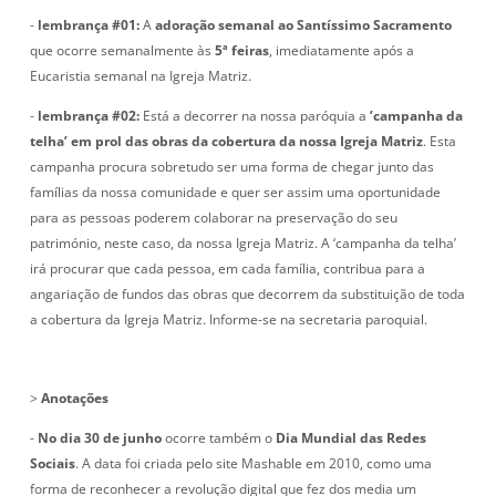
-
lembrança #01:
A
adoração semanal ao Santíssimo Sacramento
que ocorre semanalmente às
5ª feiras
, imediatamente após a
Eucaristia semanal na Igreja Matriz.
-
lembrança #02:
Está a decorrer na nossa paróquia a
’campanha da
telha’
em prol das obras da cobertura da nossa Igreja Matriz
. Esta
campanha procura sobretudo ser uma forma de chegar junto das
famílias da nossa comunidade e quer ser assim uma oportunidade
para as pessoas poderem colaborar na preservação do seu
património, neste caso, da nossa Igreja Matriz. A ‘campanha da telha’
irá procurar que cada pessoa, em cada família, contribua para a
angariação de fundos das obras que decorrem da substituição de toda
a cobertura da Igreja Matriz. Informe-se na secretaria paroquial.
>
Anotações
-
No dia 30 de junho
ocorre também o
Dia Mundial das Redes
Sociais
. A data foi criada pelo site Mashable em 2010, como uma
forma de reconhecer a revolução digital que fez dos media um