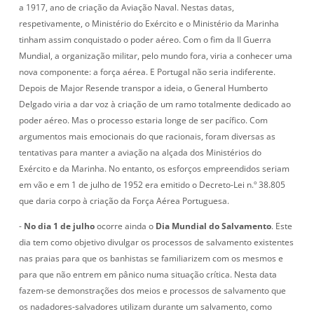
a 1917, ano de criação da Aviação Naval. Nestas datas,
respetivamente, o Ministério do Exército e o Ministério da Marinha
tinham assim conquistado o poder aéreo. Com o fim da II Guerra
Mundial, a organização militar, pelo mundo fora, viria a conhecer uma
nova componente: a força aérea. E Portugal não seria indiferente.
Depois de Major Resende transpor a ideia, o General Humberto
Delgado viria a dar voz à criação de um ramo totalmente dedicado ao
poder aéreo. Mas o processo estaria longe de ser pacífico. Com
argumentos mais emocionais do que racionais, foram diversas as
tentativas para manter a aviação na alçada dos Ministérios do
Exército e da Marinha. No entanto, os esforços empreendidos seriam
em vão e em 1 de julho de 1952 era emitido o Decreto-Lei n.º 38.805
que daria corpo à criação da Força Aérea Portuguesa.
-
No dia 1 de julho
ocorre ainda o
Dia Mundial do Salvamento
. Este
dia tem como objetivo divulgar os processos de salvamento existentes
nas praias para que os banhistas se familiarizem com os mesmos e
para que não entrem em pânico numa situação crítica. Nesta data
fazem-se demonstrações dos meios e processos de salvamento que
os nadadores-salvadores utilizam durante um salvamento, como