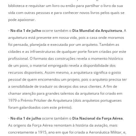
biblioteca e requisitar um livro ou então para partilhar o livro da sua
vida com outras pessoas e para conhecer novos livros pelos quais se
pode apaixonar.
-
No dia 1 de julho
ocorre também o
Dia Mundial da Arquitetura
. A
arquitetura está presente em nossa vida, pois a casa onde moramos
foi pensada, planejada e executada por um arquiteto. Também as
cidades e as infraestruturas de qualquer porte foram criadas por este
profissional. O formato das construções revela o momento histórico
de um povo, o material empregado revela a disponibilidade dos
recursos disponíveis. Assim mesmo, a arquitetura significa o gosto
pessoal de quem encomendou um projeto, pois o arquiteto precisa ter
a sensibilidade de traduzir os desejos dos seus clientes. A fim de
chamar atenção para grandes talentos da arquitetura foi criado em
1979 o Prémio Pritzker de Arquitetura (dois arquitetos portugueses
foram galardoados com este prémio).
-
No dia 1 de julho
ocorre também o
Dia Nacional da Força Aérea
.
As origens da Força Aérea remontam à história da aviação, mais
concretamente a 1915, ano em que foi criada a Aeronáutica Militar, e,