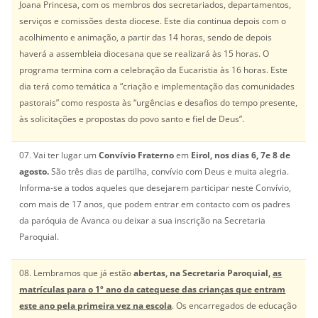
Joana Princesa, com os membros dos secretariados, departamentos,
serviços e comissões desta diocese. Este dia continua depois com o
acolhimento e animação, a partir das 14 horas, sendo de depois
haverá a assembleia diocesana que se realizará às 15 horas. O
programa termina com a celebração da Eucaristia às 16 horas. Este
dia terá como temática a “criação e implementação das comunidades
pastorais” como resposta às “urgências e desafios do tempo presente,
às solicitações e propostas do povo santo e fiel de Deus”.
07. Vai ter lugar um
Convívio Fraterno
em
Eirol, nos dias 6, 7e 8 de
agosto.
São três dias de partilha, convívio com Deus e muita alegria.
Informa-se a todos aqueles que desejarem participar neste Convívio,
com mais de 17 anos, que podem entrar em contacto com os padres
da paróquia de Avanca ou deixar a sua inscrição na Secretaria
Paroquial.
08. Lembramos que já estão
abertas, na Secretaria Paroquial,
as
matrículas para o 1º ano da catequese das crianças que entram
este ano pela primeira vez na escola
. Os encarregados de educação