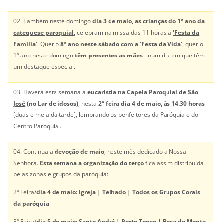
02. Também neste domingo
dia 3 de maio, as crianças do
1º ano da
catequese paroquial
,
celebram na missa das 11 horas a
‘Festa da
Família’
. Quer o
8º ano neste sábado com a ‘Festa da Vida’
, quer o
1º ano neste domingo
têm presentes as mães
- num dia em que têm
um destaque especial.
03. Haverá esta semana a
eucaristia na Capela Paroquial de São
José
(no Lar de idosos)
, nesta
2ª feira dia 4 de maio, às 14.30 horas
[duas e meia da tarde], lembrando os benfeitores da Paróquia e do
Centro Paroquial.
04. Continua a
devoção de maio
, neste mês dedicado a Nossa
Senhora.
Esta semana a organização do terço
fica assim distribuída
pelas zonas e grupos da paróquia:
2ª Feira/
dia 4 de maio: Igreja | Telhado | Todos os Grupos Corais
da paróquia
3ª Feira/
dia 5 de maio: Santo André | Porto Tonce | Boca do Monte