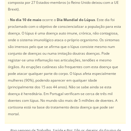
composta por 27 Estados-membros (o Reino Unido deixou com a UE
Brexit).
-
No dia 10 de maio
ocorre o
Dia Mundial do Lúpus
. Este dia foi
proclamado com o objetivo de consciencializar a população para esta
doença. O lúpus é uma doença auto imune, crónica, não contagiosa,
onde o sistema imunológico ataca o próprio organismo. Os sintomas
são imensos pelo que se afirma que o lúpus consiste mesmo num
conjunto de doenças ou numa imitação doutras doenças. Pode
registar-se uma inflamação nas articulações, tendões e mesmo
órgãos. As erupções cutâneas são frequentes com esta doença que
pode atacar qualquer parte do corpo. O lúpus afeta especialmente
mulheres (90%), podendo aparecer em qualquer idade
(principalmente dos 15 aos 44 anos). Não se sabe ainda se esta
doença é hereditária. Em Portugal verificam-se cerca de três mil
doentes com lúpus. No mundo são mais de 5 milhões de doentes. A
cortisona está na base do tratamento desta doença que pode ser
mortal.
Boa semana de Trabalho, Saúde e Paz; São os desejos da Equipa de