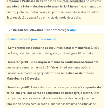
preparar a Profissão de Fé
vão ter a sua
recoleção/retiro
no próximo
sábado
dia 9 de maio, devendo estar às 8.45 horas
[nove menos um
quatro] junto do Centro Paroquial para sair para o local dos trabalhos.
Esta recoleção acabará ao princípio da tarde desse dia.
PDF do boletim 'Alavanca'
. Pode descarregar
aqui
Destaques nesta próxima semana:
-
Lembramos esta semana as seguintes datas e memórias:
S. João
de Ávila, presbítero e doutor da Igreja [no domingo – 10 de maio].
-
lembrança #01:
A
adoração semanal ao Santíssimo Sacramento
que ocorre semanalmente às
5ª feiras
, imediatamente após a
Eucaristia semanal na Igreja Matriz
não se realiza neste mês de
Maio devido à Devoção
.
-
lembrança #02:
Está a decorrer na nossa paróquia a
’campanha da
telha’
em prol das obras da cobertura da nossa Igreja Matriz
. Esta
campanha procura sobretudo ser uma forma de chegar junto das
famílias da nossa comunidade e quer ser assim uma oportunidade