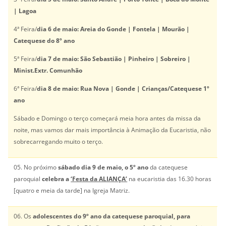
| Lagoa
4ª Feira/
dia 6 de maio: Areia do Gonde | Fontela | Mourão |
Catequese do 8º ano
5ª Feira/
dia 7 de maio: São Sebastião | Pinheiro | Sobreiro |
Minist.Extr. Comunhão
6ª Feira/
dia 8 de maio: Rua Nova | Gonde | Crianças/Catequese 1º
ano
Sábado e Domingo o terço começará meia hora antes da missa da
noite, mas vamos dar mais importância à Animação da Eucaristia, não
sobrecarregando muito o terço.
05. No próximo
sábado dia 9 de maio, o 5º ano
da catequese
paroquial
celebra a
‘Festa da ALIANÇA’
na eucaristia das 16.30 horas
[quatro e meia da tarde] na Igreja Matriz.
06. Os
adolescentes do 9º ano da catequese paroquial, para