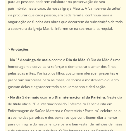
para as pessoas poderem colaborar na preservação do seu
património, neste caso, da nossa Igreja Matriz. A ‘campanha da telha’
irá procurar que cada pessoa, em cada família, contribua para a
angariação de fundos das obras que decorrem da substituição de toda
a cobertura da Igreja Matriz. Informe-se na secretaria paroquial.
>
Anotações
-
No 1º domingo de maio
ocorre o
Dia da Mãe
. O Dia da Mãe é uma
homenagem e serve para reforçar e demonstrar o amor dos filhos
pelas suas mães. Por isso, os filhos costumam oferecer presentes e
preparam surpresas para as mães, de forma a mostrarem o quanto
gostam delas e agradecer todo o seu empenho e dedicação.
-
No dia 5 de maio
ocorre o
Dia Internacional da Parteira
. Neste dia
de título oficial "Dia Internacional do Enfermeiro Especialista em
Enfermagem de Saúde Materna e Obstetrícia / Parteira" celebra-se o
trabalho das parteiras e dos parteiros que contribuem diariamente
para o milagre do nascimento e para o bem-estar de milhões de mães
e de crianças pelo mundo fora. O Dia Internacional da Parteira foi