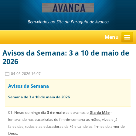
Bem-vindos ao Site da Paróquia de Avanca
Menu
Avisos da Semana: 3 a 10 de maio de
2026
04-05-2026 16:07
Avisos da Semana
Semana de 3 a 10 de maio de 2026
01. Neste domingo dia
3 de maio
celebramos o
Dia da Mãe
–
lembrando nas eucaristias do fim-de-semana as mães, vivas e já
falecidas, todas elas educadoras da Fé e candeias firmes do amor de
Deus.