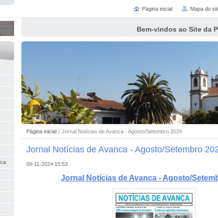
Página inicial
Mapa do sit
Bem-vindos ao Site da 
Página inicial
|
Jornal Notícias de Avanca - Agosto/Setembro 2024
Jornal Notícias de Avanca - Agosto/Setembro 20
nca
09-11-2024 15:53
Jornal Notí
cias d
e Avanca
- Agosto/Setem