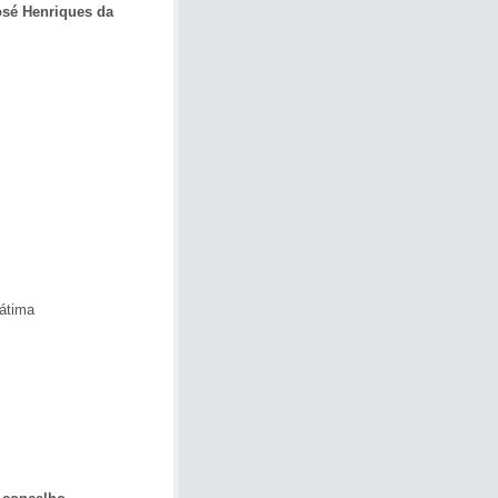
osé Henriques da
átima