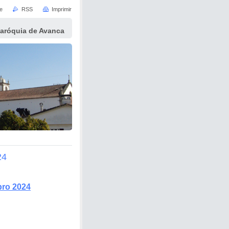
e
RSS
Imprimir
Paróquia de Avanca
24
bro 2024