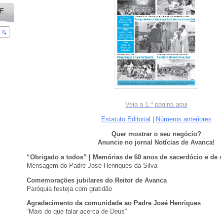
E
Veja a
1
.
ª
p
á
gina aqui
Estatuto Editorial
|
Números anteriores
Quer mostrar o seu negócio?
Anuncie no jornal Notícias de Avanca!
“Obrigado a todos” | Memórias de 60 anos de sacerdócio e de s
Mensagem do Padre José Henriques da Silva
Comemorações jubilares do Reitor de Avanca
Paróquia festeja com gratidão
Agradecimento da comunidade ao Padre José Henriques
“Mais do que falar acerca de Deus”