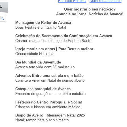
Estatuto Editorial
|
Números anteriores
E
Quer mostrar o seu negócio?
Anuncie no jornal Notícias de Avanca!
Mensagem do Reitor de Avanca
Boas Festas e um Santo Natal
Celebração do Sacramento da Confirmação em Avanca
Crisma: marcados pelo fogo do Espírito Santo
Igreja matriz em obras | Para Deus o melhor
Generosidade Natalicia
Dia Mundial da Juventude
Avanca tem vida com ‘V’ maiúsculo
Advento: Entre uma estrela e um balão
Convite a viver um Natal de sorriso aberto
Catequese paroquial de Avanca
Encontro de gerações em espírito natalicio
Festejos no Centro Paroquial e Social
Crianças e idosos em ambiente mágico
Bispo de Aveiro | Mensagem Natal 2025
Natal: tempo para o acolhimento