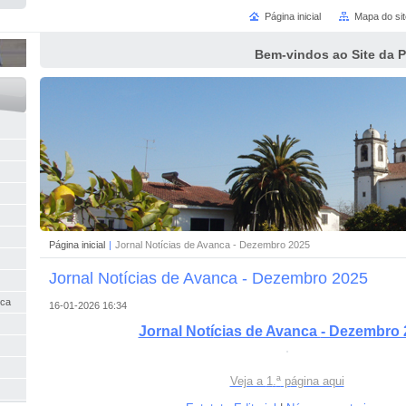
Página inicial
Mapa do sit
Bem-vindos ao Site da 
Página inicial
|
Jornal Notícias de Avanca - Dezembro 2025
Jornal Notícias de Avanca - Dezembro 2025
nca
16-01-2026 16:34
Jornal Notí
cias d
e Avanca
- Dezembro 
Veja a
1
.
ª
p
á
gina aqui