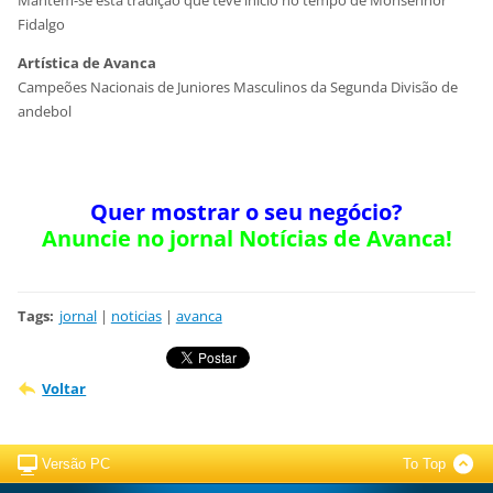
Mantem-se esta tradição que teve início no tempo de Monsenhor
Fidalgo
Artística de Avanca
Campeões Nacionais de Juniores Masculinos da Segunda Divisão de
andebol
Quer mostrar o seu negócio?
Anuncie no jornal Notícias de Avanca!
Tags
:
jornal
|
noticias
|
avanca
Voltar
Versão PC
To Top