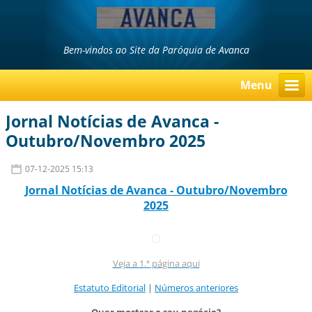
Bem-vindos ao Site da Paróquia de Avanca
Menu
Jornal Notícias de Avanca -
Outubro/Novembro 2025
07-12-2025 15:13
Jornal Notí
cias d
e Avanca
- Outubro/Novembro
2025
Veja a
1
.
ª
p
á
gina aqui
Estatuto Editorial
|
Números anteriores