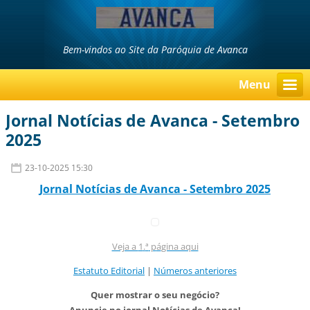
Bem-vindos ao Site da Paróquia de Avanca
Menu
Jornal Notícias de Avanca - Setembro
2025
23-10-2025 15:30
Jornal Notí
cias d
e Avanca
- Setembro 2025
Veja a
1
.
ª
p
á
gina aqui
Estatuto Editorial
|
Números anteriores
Quer mostrar o seu negócio?