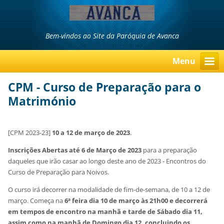
Bem-vindos ao Site da Paróquia de Avanca
Menu
CPM - Curso de Preparação para o
Matrimónio
[CPM 2023-23]
10 a 12 de março de 2023
.
Inscrições Abertas até 6 de Março de 2023
para a preparação
daqueles que irão casar ao longo deste ano de 2023 - Encontros do
Curso de Preparação para Noivos.
O curso irá decorrer na modalidade de fim-de-semana, de 10 a 12 de
março. Começa na
6ª feira dia 10 de março às 21h00 e decorrerá
em tempos de encontro na manhã e tarde de Sábado dia 11,
assim como na manhã de Domingo dia 12, concluindo os