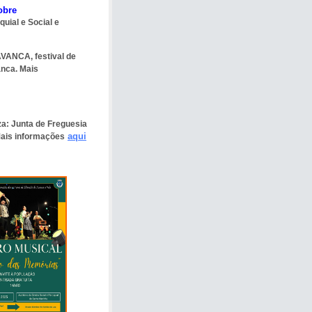
obre
quial e Social e
VANCA, festival de
anca. Mais
za:
Junta de Freguesia
aqui
Mais informações