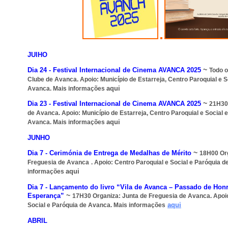
JUlHO
~
Dia 24 -
Festival Internacional de Cinema AVANCA 2025
Todo o
Clube de Avanca
. Apoio:
Município de Estarreja,
Centro Paroquial e S
aqui
Avanca. Mais informações
~
Dia 23 -
Festival Internacional de Cinema AVANCA 2025
21H3
de Avanca
. Apoio:
Município de Estarreja,
Centro Paroquial e Social 
aqui
Avanca. Mais informações
JUNHO
~
Dia 7 -
Cerimónia de Entrega de Medalhas de Mérito
18H00
Or
Freguesia de Avanca
. Apoio: Centro Paroquial e Social e Paróquia 
aqui
informações
Dia 7 -
Lançamento do livro “Vila de Avanca – Passado de Honr
~
Esperança”
17H30
Organiza:
Junta de Freguesia de Avanca
. Apoi
aq
ui
Social e Paróquia de Avanca. Mais informações
ABRIL