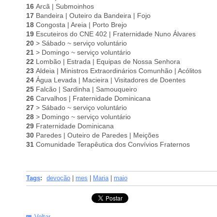
16
Arcã | Submoinhos
17
Bandeira | Outeiro da Bandeira | Fojo
18
Congosta | Areia | Porto Brejo
19
Escuteiros do CNE 402 | Fraternidade Nuno Álvares
20
> Sábado ~ serviço voluntário
21
> Domingo ~ serviço voluntário
22
Lombão | Estrada | Equipas de Nossa Senhora
23
Aldeia | Ministros Extraordinários Comunhão | Acólitos
24
Água Levada | Macieira | Visitadores de Doentes
25
Falcão | Sardinha | Samouqueiro
26
Carvalhos | Fraternidade Dominicana
27
> Sábado ~ serviço voluntário
28
> Domingo ~ serviço voluntário
29
Fraternidade Dominicana
30
Paredes | Outeiro de Paredes | Meições
31
Comunidade Terapêutica dos Convívios Fraternos
Tags
:
devoção
|
mes
|
Maria
|
maio
Voltar