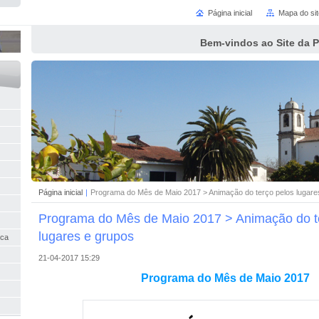
Página inicial
Mapa do sit
Bem-vindos ao Site da 
Página inicial
|
Programa do Mês de Maio 2017 > Animação do terço pelos lugare
Programa do Mês de Maio 2017 > Animação do t
lugares e grupos
nca
21-04-2017 15:29
Programa do Mês de Maio 2017