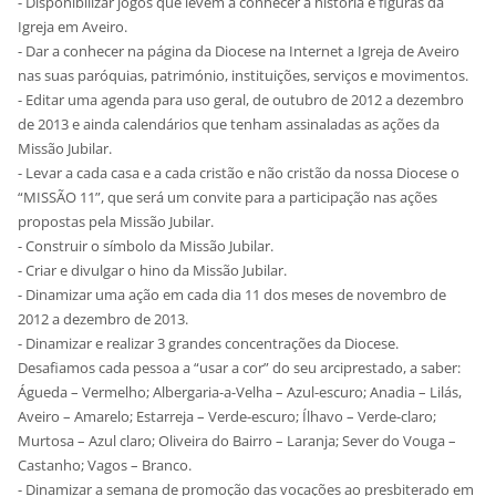
- Disponibilizar jogos que levem a conhecer a história e figuras da
Igreja em Aveiro.
- Dar a conhecer na página da Diocese na Internet a Igreja de Aveiro
nas suas paróquias, património, instituições, serviços e movimentos.
- Editar uma agenda para uso geral, de outubro de 2012 a dezembro
de 2013 e ainda calendários que tenham assinaladas as ações da
Missão Jubilar.
- Levar a cada casa e a cada cristão e não cristão da nossa Diocese o
“MISSÃO 11”, que será um convite para a participação nas ações
propostas pela Missão Jubilar.
- Construir o símbolo da Missão Jubilar.
- Criar e divulgar o hino da Missão Jubilar.
- Dinamizar uma ação em cada dia 11 dos meses de novembro de
2012 a dezembro de 2013.
- Dinamizar e realizar 3 grandes concentrações da Diocese.
Desafiamos cada pessoa a “usar a cor” do seu arciprestado, a saber:
Águeda – Vermelho; Albergaria-a-Velha – Azul-escuro; Anadia – Lilás,
Aveiro – Amarelo; Estarreja – Verde-escuro; Ílhavo – Verde-claro;
Murtosa – Azul claro; Oliveira do Bairro – Laranja; Sever do Vouga –
Castanho; Vagos – Branco.
- Dinamizar a semana de promoção das vocações ao presbiterado em