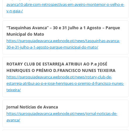
avanca10-abre-com-retrospectivas-em-aveiro-montemor-o-velho-e-
v-n-gaia-/
“Tasquinhas Avanca” – 30 e 31 Julho a 1 Agosto – Parque
Municipal do Mato
https://paroquiadeavanca.webnode.pt/news/tasquinhas-avanca-
30-e-31-julho-a-1-agosto-parque-municipal-do-mato/
ROTARY CLUB DE ESTARREJA ATRIBUI AO P.e JOSÉ
HENRIQUES O PRÉMIO D.FRANCISCO NUNES TEIXEIRA
https://paroquiadeavanca.webnode.pt/news/rotary-club-de-
estarreja-atribui-ao-p-e-jose-henriques-o-premio-d-francisco-nunes-
teixeira/
Jornal Notícias de Avanca
https://paroquiadeavanca.webnode.pt/news/jornal-noticias-de-
avanca/