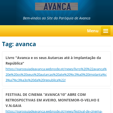
Bem-vindos ao Site da Paróquia de Avanca
Menu
Tag: avanca
Livro "Avanca e os seus Autarcas até à Implantação da
República"
https://paroquiadeavanca.webnode.pt/news/livro%20%22avanca%
20e%20os%20seus%20autarcas%20ate%20%c3%a0%20implanta%c
3%a7%c3%a3o%20da%20republica%22/
FESTIVAL DE CINEMA “AVANCA'10” ABRE COM
RETROSPECTIVAS EM AVEIRO, MONTEMOR-O-VELHO E
V.N.GAIA
https://paroquiadeavanca.webnode.pt/news/festival-de-cinema-