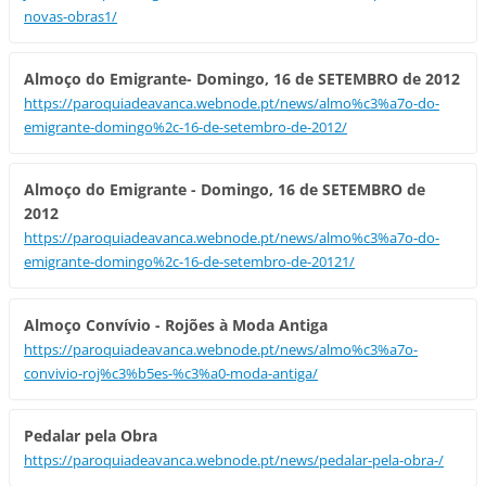
novas-obras1/
Almoço do Emigrante- Domingo, 16 de SETEMBRO de 2012
https://paroquiadeavanca.webnode.pt/news/almo%c3%a7o-do-
emigrante-domingo%2c-16-de-setembro-de-2012/
Almoço do Emigrante - Domingo, 16 de SETEMBRO de
2012
https://paroquiadeavanca.webnode.pt/news/almo%c3%a7o-do-
emigrante-domingo%2c-16-de-setembro-de-20121/
Almoço Convívio - Rojões à Moda Antiga
https://paroquiadeavanca.webnode.pt/news/almo%c3%a7o-
convivio-roj%c3%b5es-%c3%a0-moda-antiga/
Pedalar pela Obra
https://paroquiadeavanca.webnode.pt/news/pedalar-pela-obra-/