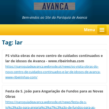
Bem-vindos ao Site da Paróquia de Avanca
Menu
Tag: lar
PS visita obras do novo centro de cuidados continuados e
lar de idosos de Avanca - www.ribeirinhas.com
https://paroquiadeavanca.webnode.pt/news/ps-visita-obras-do-
novo-centro-de-cuidados-continuados-e-lar-de-idosos-de-avanca-
www-ribeirinhas-com/
Festa de S. João para Angariação de Fundos para as Novas
Obras
https://paroquiadeavanca.webnode.pt/news/festa-de-s-
jo%c3%a3o-para-angaria%c3%a7%c3%a3o-de-fundos-para-as-