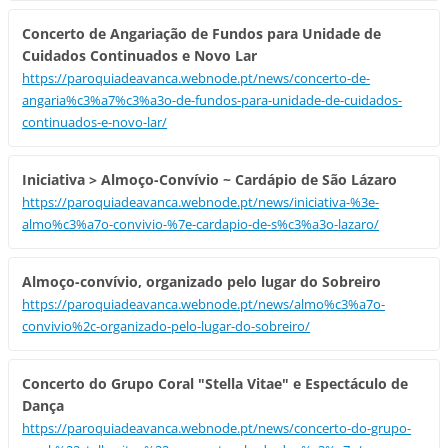
Concerto de Angariação de Fundos para Unidade de
Cuidados Continuados e Novo Lar
https://paroquiadeavanca.webnode.pt/news/concerto-de-
angaria%c3%a7%c3%a3o-de-fundos-para-unidade-de-cuidados-
continuados-e-novo-lar/
Iniciativa > Almoço-Convívio ~ Cardápio de São Lázaro
https://paroquiadeavanca.webnode.pt/news/iniciativa-%3e-
almo%c3%a7o-convivio-%7e-cardapio-de-s%c3%a3o-lazaro/
Almoço-convívio, organizado pelo lugar do Sobreiro
https://paroquiadeavanca.webnode.pt/news/almo%c3%a7o-
convivio%2c-organizado-pelo-lugar-do-sobreiro/
Concerto do Grupo Coral "Stella Vitae" e Espectáculo de
Dança
https://paroquiadeavanca.webnode.pt/news/concerto-do-grupo-