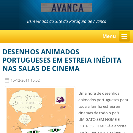
Bem-vindos ao Site da Paróquia de Avanca
Menu
DESENHOS ANIMADOS
PORTUGUESES EM ESTREIA INÉDITA
NAS SALAS DE CINEMA
15-12-2011 15:52
Uma hora de desenhos
animados portugueses para
toda a família estreia em
cinemas de todo o país.
UM GATO SEM NOME E
OUTROS FILMES é a aposta
portuguesa para o cinema