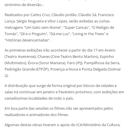
sinónimo de diversão...
Realizados por Carlos Cruz, Cláudio Jordão, Cláudio Sá, Francisco
Lança, Sérgio Nogueira e Vítor Lopes, serão exibidas as curtas-
metragens "Um Gato sem Nome", "Super Caricas", "O Relógio de
Tomás", "Zé e o Pinguim", "Dá-me Luz", "Living in the Trees" e
"Histórias desencantadas".
As primeiras exibições irão acontecer a partir do dia 17 em Aveiro
(Teatro Aveirense), Chaves (Cine-Teatro Bento Martins), Espinho
(Multimeios), Évora (Soror Mariana), Faro (IPJ), Pampilhosa da Serra,
Pedrógão Grande (ETPZP), Proença-a-Nova e Ponta Delgada (Solmar
2).
A distribuição que surge de forma original por blocos de cidades e
salas irá continuar em Janeiro e Fevereiro próximos, com exibições em
variadíssimas localidades de todo o país.
Em boa parte das sessões os filmes irão ser apresentados pelos
realizadores e animadores dos filmes.
Algumas destas obras tiveram o apoio do ICA/Ministério da Cultura,