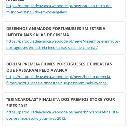
https://paroquiadeavanca.webnode.pt/news/ate-ao-tecto-do-
mundo-distinguido-em-los-angeles/
DESENHOS ANIMADOS PORTUGUESES EM ESTREIA
INÉDITA NAS SALAS DE CINEMA
https://paroquiadeavanca.webnode.pt/news/desenhos-animados-
portugueses-em-estreia-inedita-nas-salas-de-cinema-/
BERLIM PREMEIA FILMES PORTUGUESES E CINEASTAS
QUE PASSARAM PELO AVANCA
https://paroquiadeavanca.webnode.pt/news/berlim-premeia-
filmes-portugueses-e-cineastas-que-passaram-pelo-avanca/
“BRINCAROLAS” FINALISTA DOS PRÉMIOS STOKE YOUR
FIRES 2012
https://paroquiadeavanca.webnode.pt/news/brincarolas-finalista-
dos-premios-stoke-your-fires-2012/