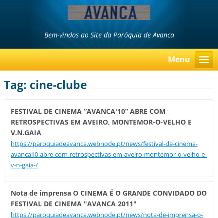
Bem-vindos ao Site da Paróquia de Avanca
Menu
Tag: cine-clube
FESTIVAL DE CINEMA “AVANCA'10” ABRE COM
RETROSPECTIVAS EM AVEIRO, MONTEMOR-O-VELHO E
V.N.GAIA
https://paroquiadeavanca.webnode.pt/news/festival-de-cinema-
avanca10-abre-com-retrospectivas-em-aveiro-montemor-o-velho-e-
v-n-gaia-/
Nota de imprensa O CINEMA É O GRANDE CONVIDADO DO
FESTIVAL DE CINEMA "AVANCA 2011"
https://paroquiadeavanca.webnode.pt/news/nota-de-imprensa-o-