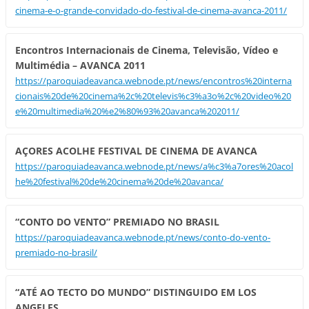
cinema-e-o-grande-convidado-do-festival-de-cinema-avanca-2011/
Encontros Internacionais de Cinema, Televisão, Vídeo e
Multimédia – AVANCA 2011
https://paroquiadeavanca.webnode.pt/news/encontros%20interna
cionais%20de%20cinema%2c%20televis%c3%a3o%2c%20video%20
e%20multimedia%20%e2%80%93%20avanca%202011/
AÇORES ACOLHE FESTIVAL DE CINEMA DE AVANCA
https://paroquiadeavanca.webnode.pt/news/a%c3%a7ores%20acol
he%20festival%20de%20cinema%20de%20avanca/
“CONTO DO VENTO” PREMIADO NO BRASIL
https://paroquiadeavanca.webnode.pt/news/conto-do-vento-
premiado-no-brasil/
“ATÉ AO TECTO DO MUNDO” DISTINGUIDO EM LOS
ANGELES