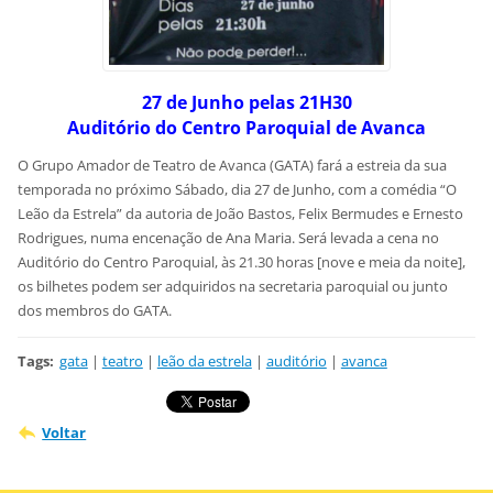
27 de Junho pelas 21H30
Auditório do Centro Paroquial de Avanca
O Grupo Amador de Teatro de Avanca (GATA) fará a estreia da sua
temporada no próximo Sábado, dia 27 de Junho, com a comédia “O
Leão da Estrela” da autoria de João Bastos, Felix Bermudes e Ernesto
Rodrigues, numa encenação de Ana Maria. Será levada a cena no
Auditório do Centro Paroquial, às 21.30 horas [nove e meia da noite],
os bilhetes podem ser adquiridos na secretaria paroquial ou junto
dos membros do GATA.
Tags
:
gata
|
teatro
|
leão da estrela
|
auditório
|
avanca
Voltar