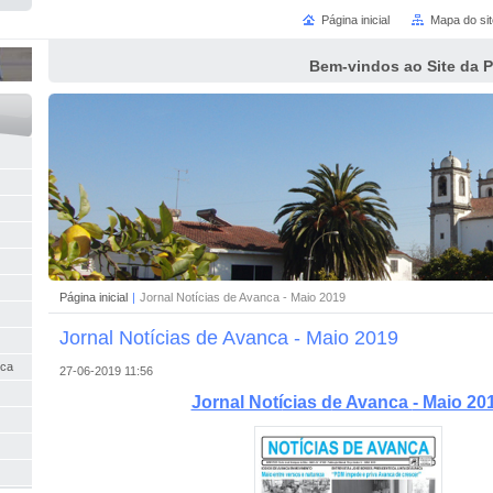
Página inicial
Mapa do sit
Bem-vindos ao Site da 
Página inicial
|
Jornal Notícias de Avanca - Maio 2019
Jornal Notícias de Avanca - Maio 2019
nca
27-06-2019 11:56
Jornal Notí
cias d
e Avanca
- Maio 20