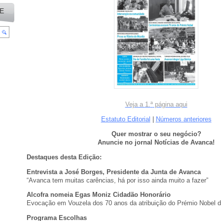
E
Veja a
1.
ª
p
á
gina aqui
Estatuto Editorial
|
Números anteriores
Quer mostrar o seu negócio?
Anuncie no jornal Notícias de Avanca!
Destaques desta Edição:
Entrevista a José Borges, Presidente da Junta de Avanca
“Avanca tem muitas carências, há por isso ainda muito a fazer”
Alcofra nomeia Egas Moniz Cidadão Honorário
Evocação em Vouzela dos 70 anos da atribuição do Prémio Nobel 
Programa Escolhas