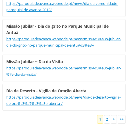
https://paroquiadeavanca.webnode.pt/news/dia-da-comunidade-
paroquial-de-avanca-2012/
Missão Jubilar - Dia do grito no Parque Municipal de
Antuã
https://paroquiadeavanca.webnode.pt/news/miss%c3%a3o-jubilar-
dia-do-grito-no-parque-municipal-de-antu%c3%a3-/
Missão Jubilar ~ Dia da Visita
https://paroquiadeavanca.webnode.pt/news/miss%c3%a3o-jubilar-
%7e-dia-da-visita/
Dia de Deserto - Vigília de Oração Aberta
https://paroquiadeavanca.webnode.pt/news/dia-de-deserto-vigilia-
de-ora%c3%a7%c3%a3o-aberta-/
1
2
>
>>