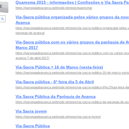
Quaresma 2015 - informações | Confissões e Via Sacra Pa
E
https://paroquiadeavanca.webnode.pt/news/quaresma/
Via-Sacra pública organizada pelos vários grupos da nos
Avanca
https://paroquiadeavanca.webnode.pt/news/via-sacra-publica-organizada-pelos-
paroquia-de-avanca/
Via-Sacra pública com os vários grupos da paróquia de A
Março 2017
https://paroquiadeavanca.webnode.pt/news/via-sacra-publica-com-os-varios-gr
avanca-7-de-abril-2017/
Via-Sacra Pública > 16 de Março (sexta-feira)
https://paroquiadeavanca.webnode.pt/news/via-sacra-publica-16-de-marco-sexta-
Via-Sacra pública - 6ª feira dia 5 de Abril
https://paroquiadeavanca.webnode.pt/news/via-sacra-publica-6%c2%aa-feira-dia-
Via Sacra Pública da Paróquia de Avanca
https://paroquiadeavanca.webnode.pt/news/via-sacra-publica-da-paroquia-de-av
Via Sacra jovem
https://paroquiadeavanca.webnode.pt/news/via-sacra-jovem/
Via-Sacra Pública