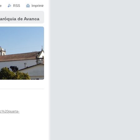
e
RSS
Imprimir
Paróquia de Avanca
c%20quarta-