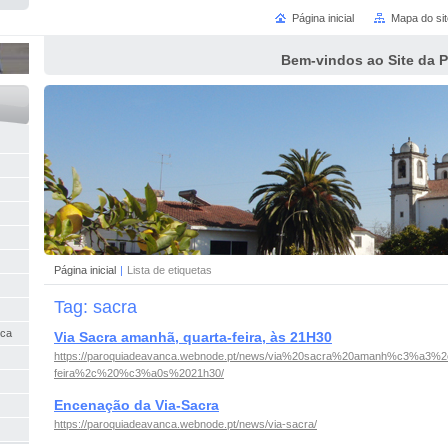
Página inicial
Mapa do sit
Bem-vindos ao Site da 
Página inicial
|
Lista de etiquetas
Tag: sacra
nca
Via Sacra amanhã, quarta-feira, às 21H30
https://paroquiadeavanca.webnode.pt/news/via%20sacra%20amanh%c3%a3%2
feira%2c%20%c3%a0s%2021h30/
Encenação da Via-Sacra
https://paroquiadeavanca.webnode.pt/news/via-sacra/