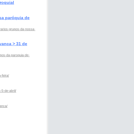
roquial
sa paróquia de
varios-grupos-da-nossa-
vanca > 31 de
upos-da-paroquia-de-
feira/
5-de-abril/
anca/