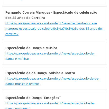
Fernando Correia Marques - Espectáculo de celebração
dos 35 anos de Carreira
https://paroquiadeavanca.webnode.pt/news/fernando-correia-
marques-espectaculo-de-celebra%c3%a7%c3%a3o-dos-35-anos-de-
carreira-/
Espectáculo de Dança e Música
https://paroquiadeavanca.webnode.pt/news/espectaculo-de-
danca-e-musica/
Espectáculo de de Dança, Música e Teatro
https://paroquiadeavanca.webnode.pt/news/espectaculo-de-de-
danca-musica-e-teatro/
Espectáculo de Dança “Emoções”
https://paroquiadeavanca.webnode.pt/news/espectaculo-de-
danca-emocoes/