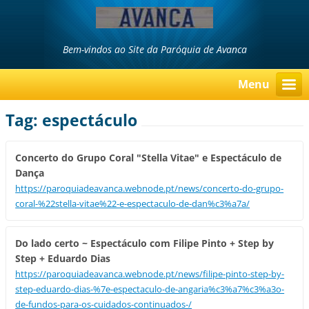
Bem-vindos ao Site da Paróquia de Avanca
Menu
Tag: espectáculo
Concerto do Grupo Coral "Stella Vitae" e Espectáculo de
Dança
https://paroquiadeavanca.webnode.pt/news/concerto-do-grupo-
coral-%22stella-vitae%22-e-espectaculo-de-dan%c3%a7a/
Do lado certo ~ Espectáculo com Filipe Pinto + Step by
Step + Eduardo Dias
https://paroquiadeavanca.webnode.pt/news/filipe-pinto-step-by-
step-eduardo-dias-%7e-espectaculo-de-angaria%c3%a7%c3%a3o-
de-fundos-para-os-cuidados-continuados-/