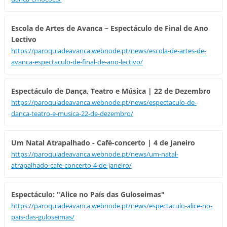
Escola de Artes de Avanca ~ Espectáculo de Final de Ano
Lectivo
https://paroquiadeavanca.webnode.pt/news/escola-de-artes-de-
avanca-espectaculo-de-final-de-ano-lectivo/
Espectáculo de Dança, Teatro e Música | 22 de Dezembro
https://paroquiadeavanca.webnode.pt/news/espectaculo-de-
danca-teatro-e-musica-22-de-dezembro/
Um Natal Atrapalhado - Café-concerto | 4 de Janeiro
https://paroquiadeavanca.webnode.pt/news/um-natal-
atrapalhado-cafe-concerto-4-de-janeiro/
Espectáculo: "Alice no País das Guloseimas"
https://paroquiadeavanca.webnode.pt/news/espectaculo-alice-no-
pais-das-guloseimas/