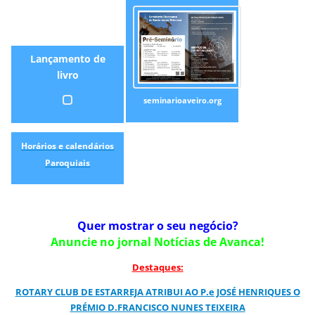
Lançamento de
livro
seminarioaveiro.org
Horários e calendários
Paroquiais
Quer mostrar o seu negócio?
Anuncie no jornal Notícias de Avanca!
Destaques:
ROTARY CLUB DE ESTARREJA ATRIBUI AO P.e JOSÉ HENRIQUES O
PRÉMIO D.FRANCISCO NUNES TEIXEIRA