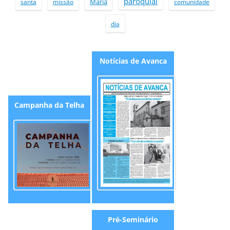
paroquial
Maria
santa
missão
comunidade
dia
Not
í
cia
s
d
e
A
vanca
Campanha da Telha
Pré-Seminário