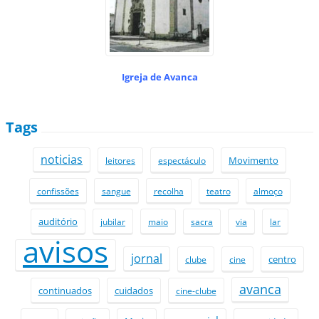
Igreja de Avanca
Tags
noticias
Movimento
leitores
espectáculo
confissões
sangue
recolha
teatro
almoço
auditório
jubilar
maio
sacra
via
lar
avisos
jornal
centro
clube
cine
avanca
continuados
cuidados
cine-clube