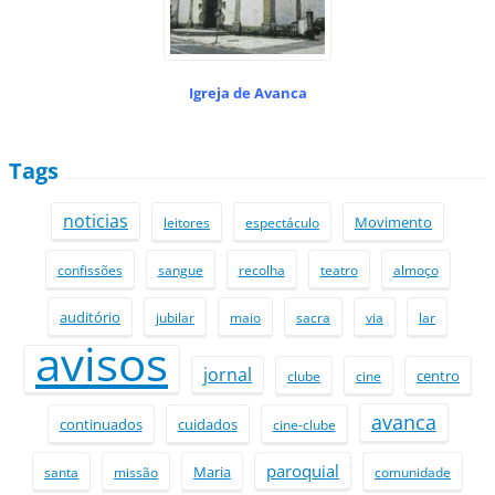
Igreja de Avanca
Tags
noticias
Movimento
leitores
espectáculo
confissões
sangue
recolha
teatro
almoço
auditório
jubilar
maio
sacra
via
lar
avisos
jornal
centro
clube
cine
avanca
continuados
cuidados
cine-clube
paroquial
Maria
santa
missão
comunidade