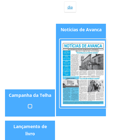
dia
Not
í
cia
s
d
e
A
vanca
Campanha da Telha
Lançamento de
livro